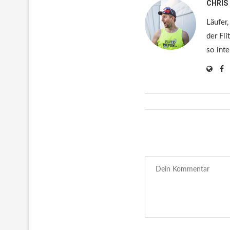
CHRIS
Läufer,
der Fli
so inte