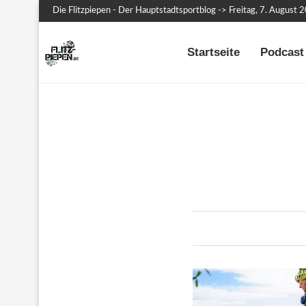
Die Flitzpiepen - Der Hauptstadtsportblog -> Freitag, 7. August 
Startseite
Podcast 