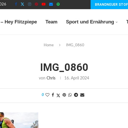
2026
BRANDNEUER STOF
– Hey Flitzpiepe
Team
Sport und Ernährung
Home
IMG_0860
IMG_0860
von
Chris
16. April 2024
0