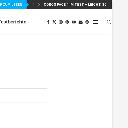
F ZUM LESEN
COROS PACE 4 IM TEST – LEICHT, SCHNELL...
Testberichte