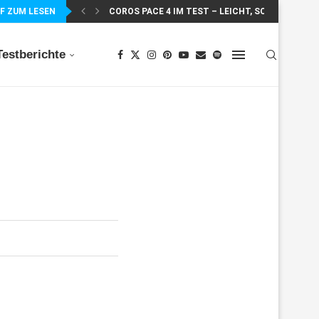
F ZUM LESEN
COROS PACE 4 IM TEST – LEICHT, SCHNELL...
Testberichte