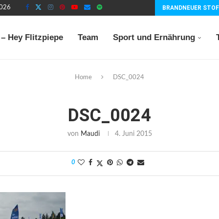
2026
BRANDNEUER STOF
– Hey Flitzpiepe
Team
Sport und Ernährung
Home
DSC_0024
DSC_0024
von
Maudi
4. Juni 2015
0