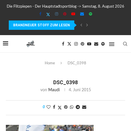
Die Flitzpiepen - Der Hauptstadtsportblog -> Samstag, 8. August 2026
BRANDNEUER STOFF ZUM LESEN
COROS PACE 4 IM TEST – LEICHT, SCHNELL...
Home
DSC_0398
DSC_0398
von
Maudi
4. Juni 2015
0