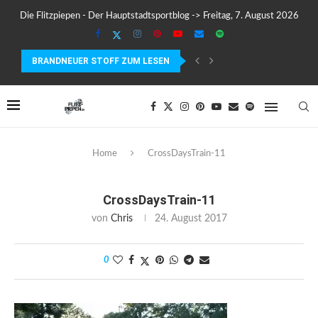
Die Flitzpiepen - Der Hauptstadtsportblog -> Freitag, 7. August 2026
BRANDNEUER STOFF ZUM LESEN
MEIN ERSTER MARATHON: 42,195 KILOMETER PURE VERRÜCKTHEIT, SC
Home
CrossDaysTrain-11
CrossDaysTrain-11
von
Chris
24. August 2017
0