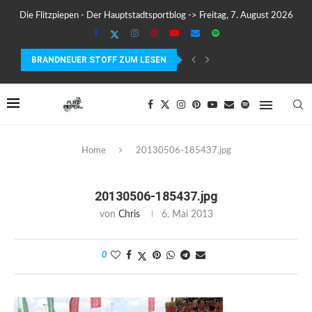
Die Flitzpiepen - Der Hauptstadtsportblog -> Freitag, 7. August 2026
BRANDNEUER STOFF ZUM LESEN
COROS PACE 4 IM TEST – LEICHT, SCHNELL...
Home
20130506-185437.jpg
20130506-185437.jpg
von
Chris
6. Mai 2013
0