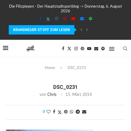
Die Flitzpiepen - Der Hauptstadtsportblog -> Donnerstag, 6. August
2026
BRANDNEUER STOFF ZUM LESEN
MEIN ERSTER MARATHON: 42,195 KILOMETER PURE VERRÜCKTHEIT, SC
Home
DSC_0231
DSC_0231
von
Chris
15. März 2014
0