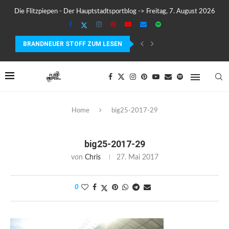
Die Flitzpiepen - Der Hauptstadtsportblog -> Freitag, 7. August 2026
BRANDNEUER STOFF ZUM LESEN
COROS PACE 4 IM TEST – LEICHT, SCHNELL...
Home
big25-2017-29
big25-2017-29
von
Chris
27. Mai 2017
0