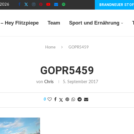
t 2026
BRANDNEUER STOF
– Hey Flitzpiepe
Team
Sport und Ernährung
Home
GOPR5459
GOPR5459
von
Chris
5. September 2017
0