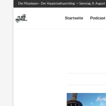
Die Flitzpiepen - Der Hauptstadtsportblog -> Samstag, 8. Augus
Startseite
Podcast 