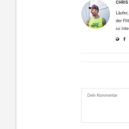
CHRIS
Läufer,
der Fli
so inte