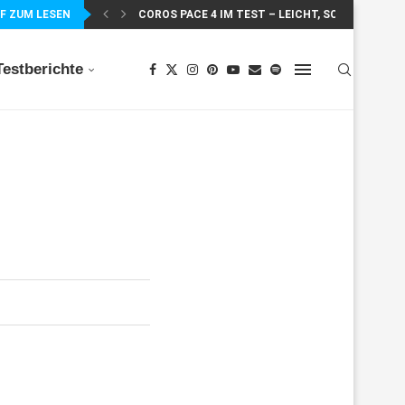
F ZUM LESEN
COROS PACE 4 IM TEST – LEICHT, SCHNELL...
Testberichte