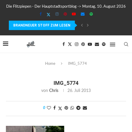
Die Flitzpiepen - Der Hauptstadtsportblog -> Montag, 10. August 2026
BRANDNEUER STOFF ZUM LESEN
COROS PACE 4 IM TEST – LEICHT, SCHNELL...
Home
IMG_5774
IMG_5774
von
Chris
26. Juli 2013
0