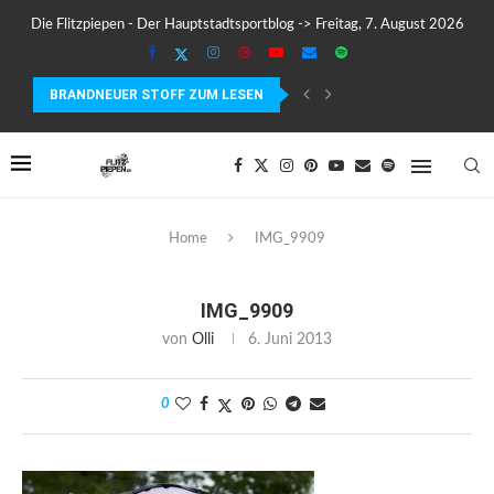
Die Flitzpiepen - Der Hauptstadtsportblog -> Freitag, 7. August 2026
BRANDNEUER STOFF ZUM LESEN
COROS PACE 4 IM TEST – LEICHT, SCHNELL...
Home
IMG_9909
IMG_9909
von
Olli
6. Juni 2013
0