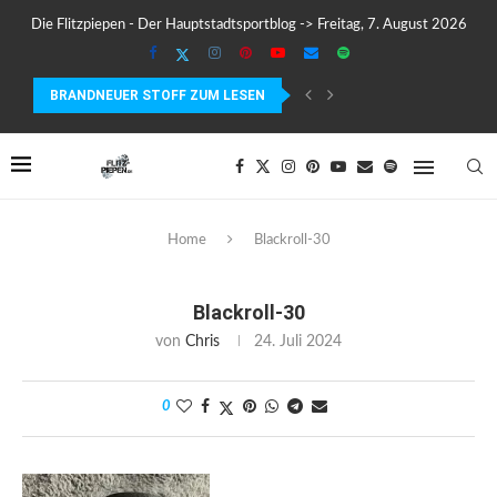
Die Flitzpiepen - Der Hauptstadtsportblog -> Freitag, 7. August 2026
BRANDNEUER STOFF ZUM LESEN
COROS PACE 4 IM TEST – LEICHT, SCHNELL...
Home
Blackroll-30
Blackroll-30
von
Chris
24. Juli 2024
0