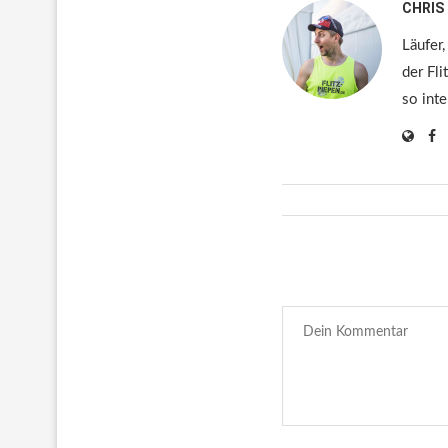
CHRIS
Läufer,
der Fli
so inte