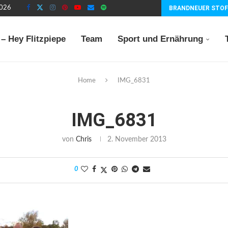
2026
BRANDNEUER STOF
– Hey Flitzpiepe
Team
Sport und Ernährung
Home
IMG_6831
IMG_6831
von
Chris
2. November 2013
0