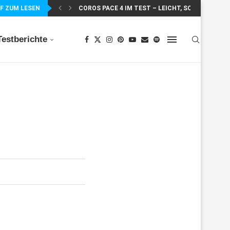
F ZUM LESEN
COROS PACE 4 IM TEST – LEICHT, SCHNELL...
Testberichte