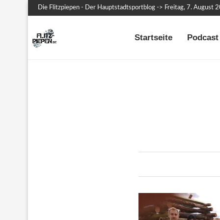
Die Flitzpiepen - Der Hauptstadtsportblog -> Freitag, 7. August 
Startseite
Podcast 