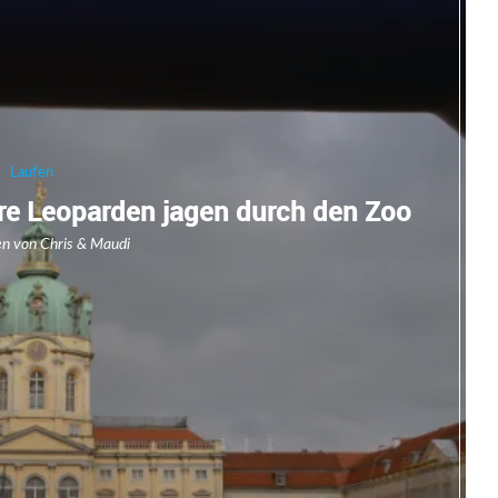
Laufen
re Leoparden jagen durch den Zoo
en von
Chris
&
Maudi