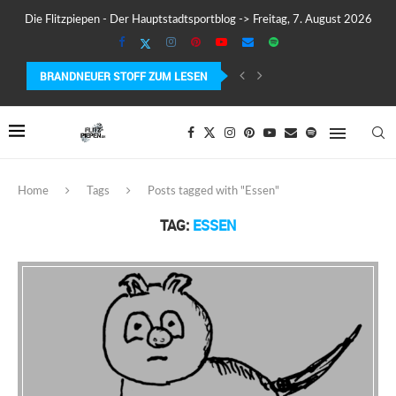
Die Flitzpiepen - Der Hauptstadtsportblog -> Freitag, 7. August 2026
BRANDNEUER STOFF ZUM LESEN
COROS PACE 4 IM TEST – LEICHT, SCHNELL...
Home
Tags
Posts tagged with "Essen"
TAG:
ESSEN