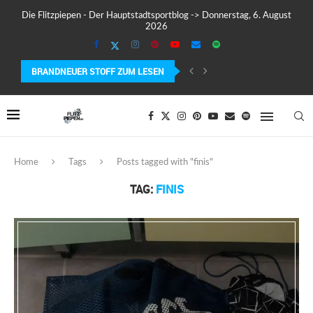
Die Flitzpiepen - Der Hauptstadtsportblog -> Donnerstag, 6. August
2026
BRANDNEUER STOFF ZUM LESEN
COROS PACE 4 IM TEST – LEICHT, SCHNELL...
Home
Tags
Posts tagged with "finis"
TAG:
FINIS