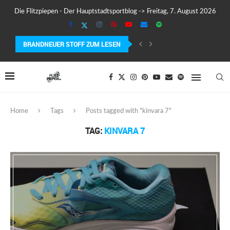
Die Flitzpiepen - Der Hauptstadtsportblog -> Freitag, 7. August 2026
BRANDNEUER STOFF ZUM LESEN
COROS PACE 4 IM TEST – LEICHT, SCHNELL...
Home
Tags
Posts tagged with "kinvara 7"
TAG:
KINVARA 7