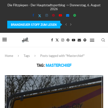
Die Flitzpiepen - Der Hauptstadtsportblog -> Donnerstag, 6. August
2026
BRANDNEUER STOFF ZUM LESEN
COROS PACE 4 IM TEST – LEICHT, SCHNELL...
Home
Tags
Posts tagged with "Masterchief"
TAG:
MASTERCHIEF