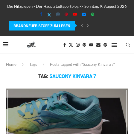
Die Flitzpiepen - Der Hauptstadtsportblog -> Sonntag, 9. August 2026
BRANDNEUER STOFF ZUM LESEN
COROS PACE 4 IM TEST – LEICHT, SCHNELL...
Home
Tags
Posts tagged with "Saucony Kinvara 7"
TAG:
SAUCONY KINVARA 7