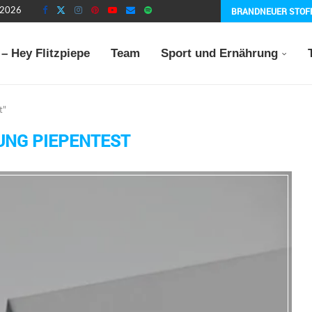
BRANDNEUER STOF
t 2026
– Hey Flitzpiepe
Team
Sport und Ernährung
t"
UNG PIEPENTEST