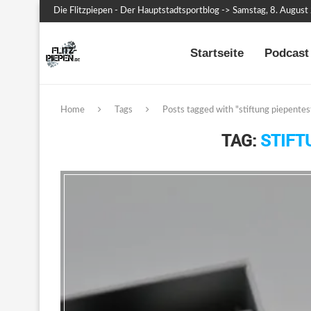
Die Flitzpiepen - Der Hauptstadtsportblog -> Samstag, 8. Augus
Startseite
Podcast 
Home
Tags
Posts tagged with "stiftung piepentes
TAG:
STIFT