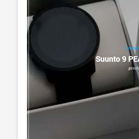
Testbe
Suunto 9 PEA
gesch