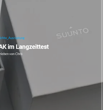
richte_Ausrüstung
K im Langzeittest
rieben von
Chris