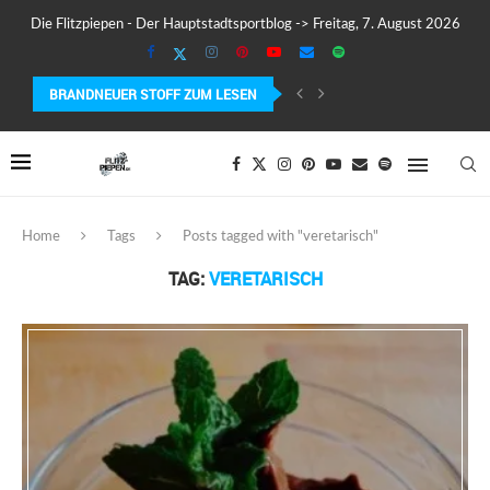
Die Flitzpiepen - Der Hauptstadtsportblog -> Freitag, 7. August 2026
BRANDNEUER STOFF ZUM LESEN
COROS PACE 4 IM TEST – LEICHT, SCHNELL...
Home
Tags
Posts tagged with "veretarisch"
TAG:
VERETARISCH