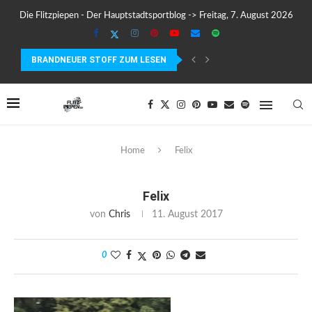
Die Flitzpiepen - Der Hauptstadtsportblog -> Freitag, 7. August 2026
BRANDNEUER STOFF ZUM LESEN
COROS PACE 4 IM TEST – LEICHT, SCHNELL...
Home
Felix
Felix
von
Chris
11. August 2017
0