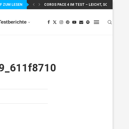
F ZUM LESEN
COROS PACE 4 IM TEST – LEICHT, SCHNELL...
Testberichte
09_611f8710