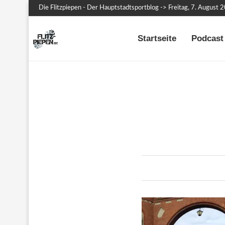
Die Flitzpiepen - Der Hauptstadtsportblog -> Freitag, 7. August 
Startseite
Podcast 