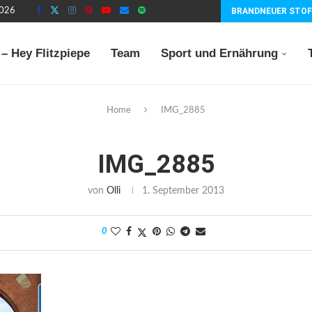
2026
BRANDNEUER STOF
– Hey Flitzpiepe
Team
Sport und Ernährung
Home
IMG_2885
IMG_2885
von
Olli
1. September 2013
0