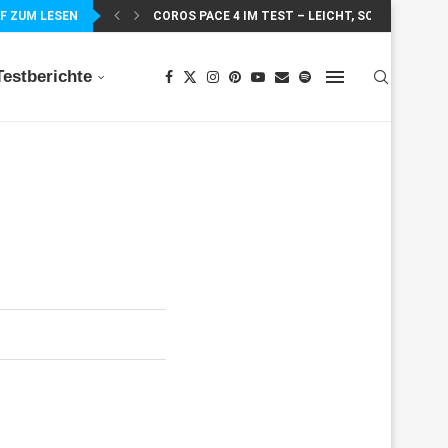
F ZUM LESEN
COROS PACE 4 IM TEST – LEICHT, SCHNELL...
Testberichte