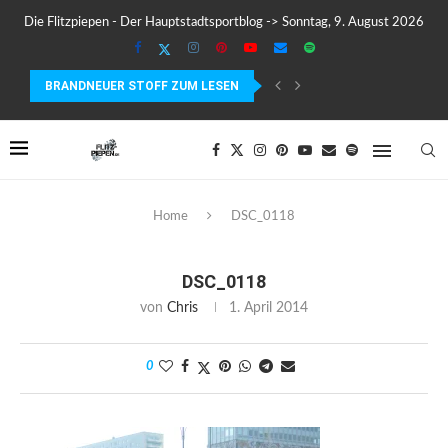
Die Flitzpiepen - Der Hauptstadtsportblog -> Sonntag, 9. August 2026
BRANDNEUER STOFF ZUM LESEN
COROS PACE 4 IM TEST – LEICHT, SCHNELL...
Home
DSC_0118
DSC_0118
von
Chris
1. April 2014
0