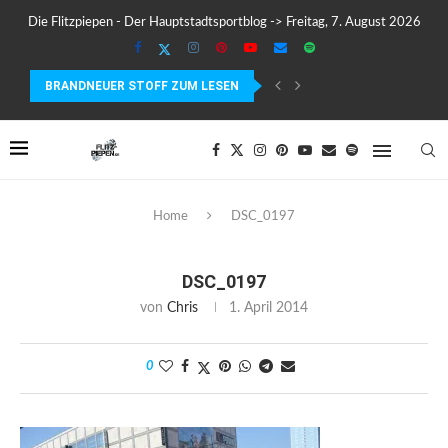
Die Flitzpiepen - Der Hauptstadtsportblog -> Freitag, 7. August 2026
BRANDNEUER STOFF ZUM LESEN
COROS PACE 4 IM TEST – LEICHT, SCHNELL...
Home
DSC_0197
DSC_0197
von
Chris
1. April 2014
0