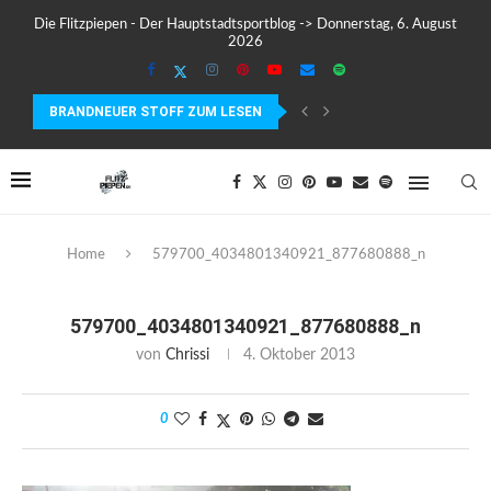
Die Flitzpiepen - Der Hauptstadtsportblog -> Donnerstag, 6. August
2026
BRANDNEUER STOFF ZUM LESEN
SUUNTO WING 2 IM TEST – FLÜGEL, FAKTEN...
Home
579700_4034801340921_877680888_n
579700_4034801340921_877680888_n
von
Chrissi
4. Oktober 2013
0