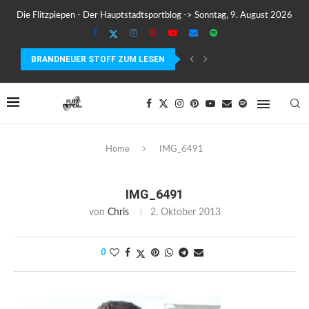
Die Flitzpiepen - Der Hauptstadtsportblog -> Sonntag, 9. August 2026
BRANDNEUER STOFF ZUM LESEN
COROS PACE 4 IM TEST – LEICHT, SCHNELL...
Home
IMG_6491
IMG_6491
von
Chris
2. Oktober 2013
0