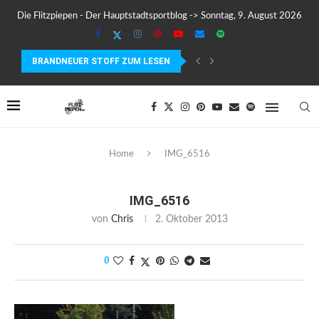
Die Flitzpiepen - Der Hauptstadtsportblog -> Sonntag, 9. August 2026
BRANDNEUER STOFF ZUM LESEN
COROS PACE 4 IM TEST – LEICHT, SCHNELL...
Home
IMG_6516
IMG_6516
von
Chris
2. Oktober 2013
0