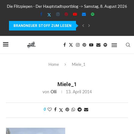
Die Flitzpiepen - Der Hauptstadtsportblog -> Samstag, 8. August 2026
BRANDNEUER STOFF ZUM LESEN
COROS PACE 4 IM TEST – LEICHT, SCHNELL...
Home
Miele_1
Miele_1
von
Olli
13. April 2014
0