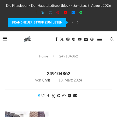
Die Flitzpiepen - Der Hauptstadtsportblog -> Samstag, 8. August 2026
BRANDNEUER STOFF ZUM LESEN
COROS PACE 4 IM TEST – LEICHT, SCHNELL...
Home
249104862
249104862
von
Chris
18. März 2024
0