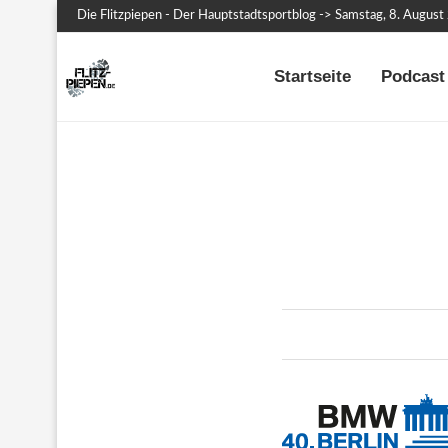
Die Flitzpiepen - Der Hauptstadtsportblog -> Samstag, 8. Augus
Startseite
Podcast 