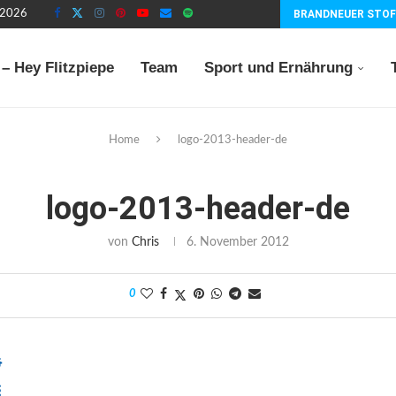
t 2026
BRANDNEUER STOF
– Hey Flitzpiepe
Team
Sport und Ernährung
Home
logo-2013-header-de
logo-2013-header-de
von
Chris
6. November 2012
0