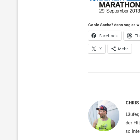
Coole Sache? dann sag es wei
Facebook
Th
X
Mehr
CHRIS
Läufer,
der Fli
so inte