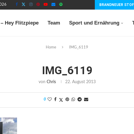
2026
BRANDNEUER STOF
– Hey Flitzpiepe
Team
Sport und Ernährung
Home
IMG_6119
IMG_6119
von
Chris
22. August 2013
0