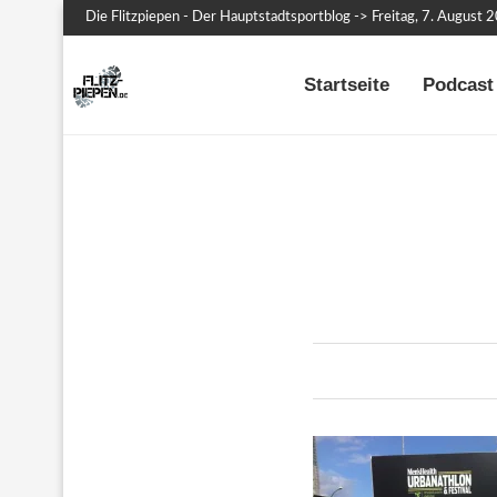
Die Flitzpiepen - Der Hauptstadtsportblog -> Freitag, 7. August 
Startseite
Podcast 