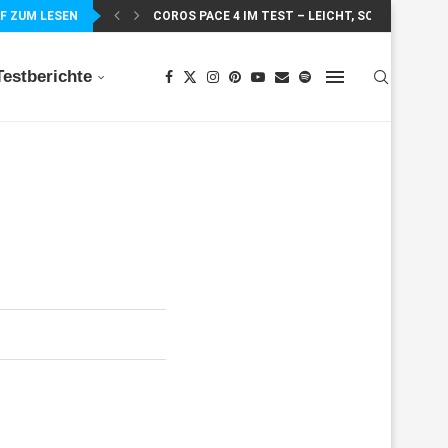
F ZUM LESEN
COROS PACE 4 IM TEST – LEICHT, SCHNELL...
Testberichte