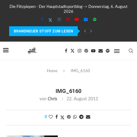
Die Flitzpiepen - Der Hauptstadtsportblog -> Donnerstag, 6. August
2026
BRANDNEUER STOFF ZUM LESEN
MEIN ERSTER MARATHON: 42,195 KILOMETER PURE VERRÜCKTHEIT, SC
Home
IMG_6160
IMG_6160
von
Chris
22. August 2013
0