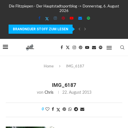
Die Flitzpiepen - Der Hauptstadtsportblog -> Donnerstag, 6. August
2026
BRANDNEUER STOFF ZUM LESEN
COROS PACE 4 IM TEST – LEICHT, SCHNELL...
Home
IMG_6187
IMG_6187
von
Chris
22. August 2013
0