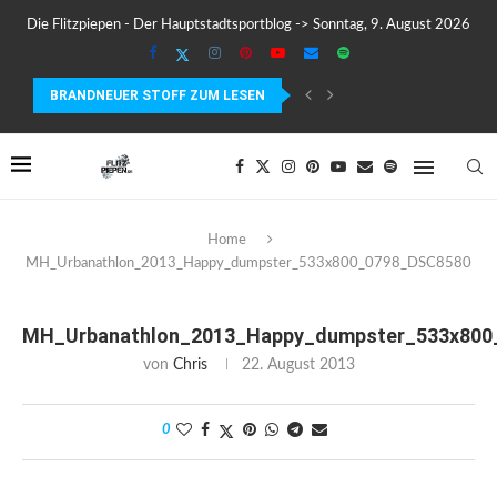
Die Flitzpiepen - Der Hauptstadtsportblog -> Sonntag, 9. August 2026
BRANDNEUER STOFF ZUM LESEN
COROS PACE 4 IM TEST – LEICHT, SCHNELL...
Home
MH_Urbanathlon_2013_Happy_dumpster_533x800_0798_DSC8580
MH_Urbanathlon_2013_Happy_dumpster_533x800
von
Chris
22. August 2013
0