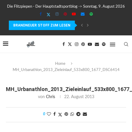
Die Flitzpiepen - Der Hauptstadtsportblog -> Sonntag, 9. August 2026
BRANDNEUER STOFF ZUM LESEN
COROS PACE 4 IM TEST – LEICHT, SCHNELL...
Home
MH_Urbanathlon_2013_Zieleinlauf_533x800_1677_DSC6414
MH_Urbanathlon_2013_Zieleinlauf_533x800_1677
von
Chris
22. August 2013
0