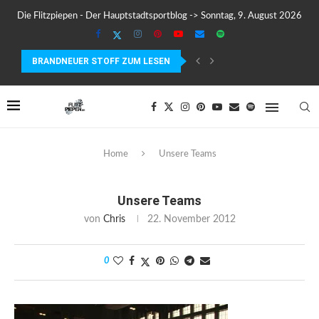
Die Flitzpiepen - Der Hauptstadtsportblog -> Sonntag, 9. August 2026
BRANDNEUER STOFF ZUM LESEN
COROS PACE 4 IM TEST – LEICHT, SCHNELL...
Home
Unsere Teams
Unsere Teams
von
Chris
22. November 2012
0