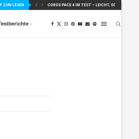
F ZUM LESEN
COROS PACE 4 IM TEST – LEICHT, SCHNELL...
Testberichte