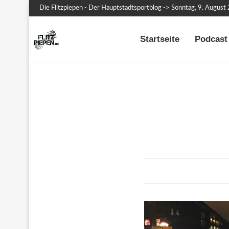
Die Flitzpiepen - Der Hauptstadtsportblog -> Sonntag, 9. August
Startseite
Podcast 