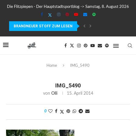
Die Flitzpiepen - Der Hauptstadtsportblog -> Samstag, 8. August 2026
BRANDNEUER STOFF ZUM LESEN
COROS PACE 4 IM TEST – LEICHT, SCHNELL...
Home
IMG_5490
IMG_5490
von
Olli
15. April 2014
0