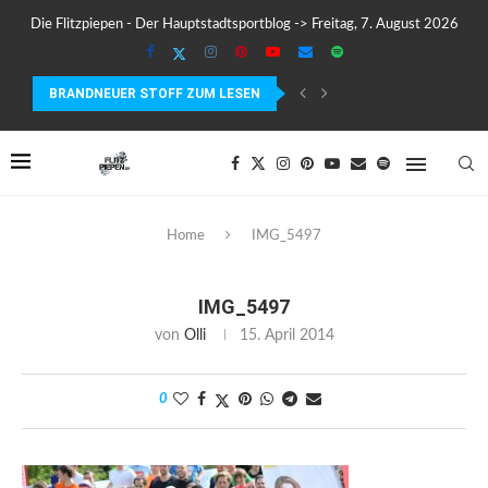
Die Flitzpiepen - Der Hauptstadtsportblog -> Freitag, 7. August 2026
BRANDNEUER STOFF ZUM LESEN
COROS PACE 4 IM TEST – LEICHT, SCHNELL...
Home
IMG_5497
IMG_5497
von
Olli
15. April 2014
0