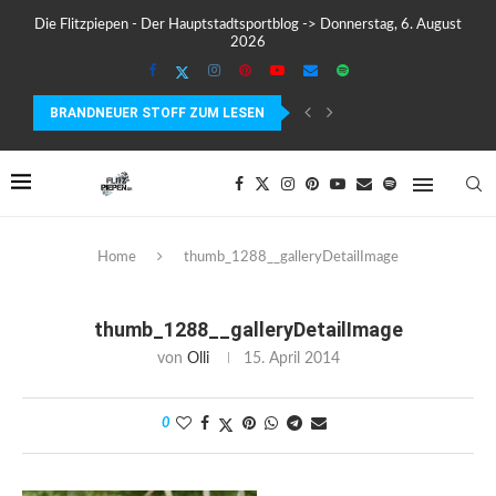
Die Flitzpiepen - Der Hauptstadtsportblog -> Donnerstag, 6. August
2026
BRANDNEUER STOFF ZUM LESEN
COROS PACE 4 IM TEST – LEICHT, SCHNELL...
Home
thumb_1288__galleryDetailImage
thumb_1288__galleryDetailImage
von
Olli
15. April 2014
0