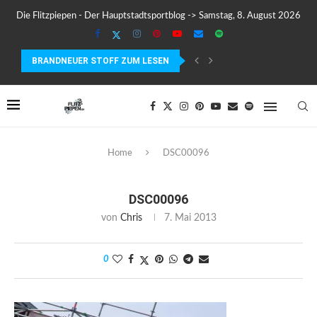
Die Flitzpiepen - Der Hauptstadtsportblog -> Samstag, 8. August 2026
BRANDNEUER STOFF ZUM LESEN
COROS PACE 4 IM TEST – LEICHT, SCHNELL...
Home
DSC00096
DSC00096
von
Chris
7. Mai 2013
0