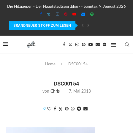
Die Flitzpiepen - Der Hauptstadtsportblog -> Sonntag, 9. August 2026
BRANDNEUER STOFF ZUM LESEN
COROS PACE 4 IM TEST – LEICHT, SCHNELL...
Home
DSC00154
DSC00154
von
Chris
7. Mai 2013
0