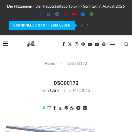
Die Flitzpiepen - Der Hauptstadtsportblog -> Sonntag, 9. August 2026
BRANDNEUER STOFF ZUM LESEN
COROS PACE 4 IM TEST – LEICHT, SCHNELL...
Home
DSC00172
DSC00172
von
Chris
7. Mai 2013
0