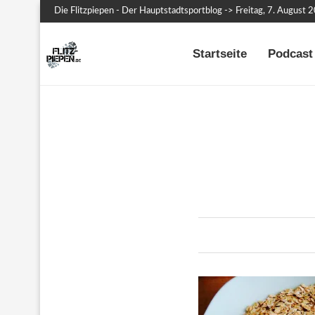
Die Flitzpiepen - Der Hauptstadtsportblog -> Freitag, 7. August 
Startseite
Podcast 