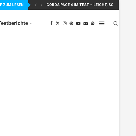
F ZUM LESEN
COROS PACE 4 IM TEST – LEICHT, SCHNELL...
Testberichte