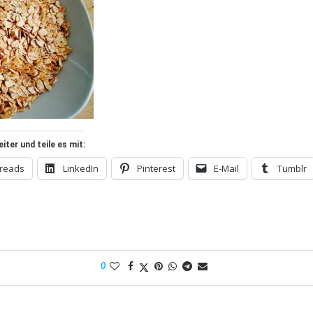
ter und teile es mit:
reads
LinkedIn
Pinterest
E-Mail
Tumblr
0