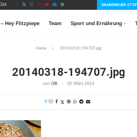
2026
BRANDNEUER STOF
– Hey Flitzpiepe
Team
Sport und Ernährung
Home
20140318-194707.jpg
20140318-194707.jpg
von
Olli
18. März 2014
0