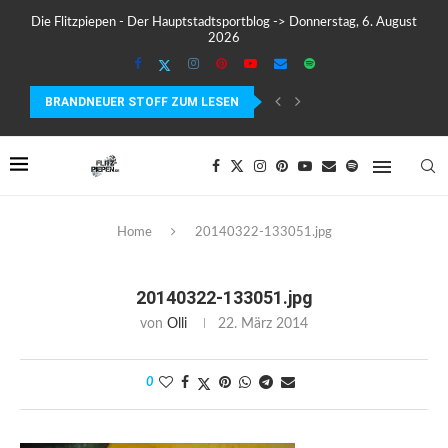
Die Flitzpiepen - Der Hauptstadtsportblog -> Donnerstag, 6. August
2026
BRANDNEUER STOFF ZUM LESEN
MEIN ERSTER MARATHON: 42,195 KILOMETER PURE VERRÜCKTHEIT, SC
Home
20140322-133051.jpg
20140322-133051.jpg
von
Olli
22. März 2014
0