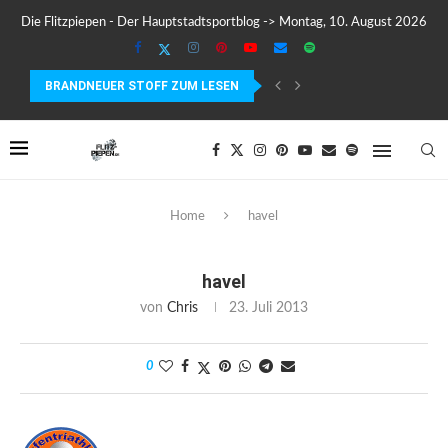
Die Flitzpiepen - Der Hauptstadtsportblog -> Montag, 10. August 2026
BRANDNEUER STOFF ZUM LESEN
COROS PACE 4 IM TEST – LEICHT, SCHNELL...
Home
havel
havel
von
Chris
23. Juli 2013
0