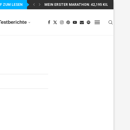
F ZUM LESEN
SUUNTO WING 2 IM TEST – FLÜGEL, FAKTEN...
Testberichte