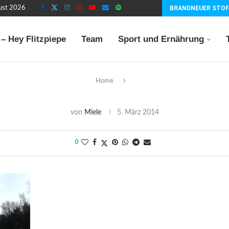
gust 2026
BRANDNEUER STOF
– Hey Flitzpiepe
Team
Sport und Ernährung
Home
von
Miele
5. März 2014
0