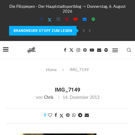
Die Flitzpiepen - Der Hauptstadtsportblog -> Donnerstag, 6. August
2026
BRANDNEUER STOFF ZUM LESEN
COROS PACE 4 IM TEST – LEICHT, SCHNELL...
Home
IMG_7149
IMG_7149
von
Chris
14. Dezember 2013
0