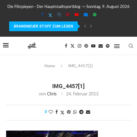
Die Flitzpiepen - Der Hauptstadtsportblog -> Sonntag, 9. August 2026
BRANDNEUER STOFF ZUM LESEN
COROS PACE 4 IM TEST – LEICHT, SCHNELL...
Home
IMG_4457[1]
IMG_4457[1]
von
Chris
24. Februar 2013
0